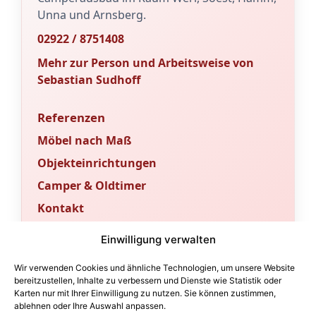
Unna und Arnsberg.
02922 / 8751408
Mehr zur Person und Arbeitsweise von
Sebastian Sudhoff
Referenzen
Möbel nach Maß
Objekteinrichtungen
Camper & Oldtimer
Kontakt
Sachverständigenbüro & Fachportal
Einwilligung verwalten
Für Gutachten und fachtechnische
Wir verwenden Cookies und ähnliche Technologien, um unsere Website
Bewertungen betreiben wir ein
bereitzustellen, Inhalte zu verbessern und Dienste wie Statistik oder
Karten nur mit Ihrer Einwilligung zu nutzen. Sie können zustimmen,
eigenständiges Sachverständigenbüro.
ablehnen oder Ihre Auswahl anpassen.
Fachbeiträge und technische Orientierung