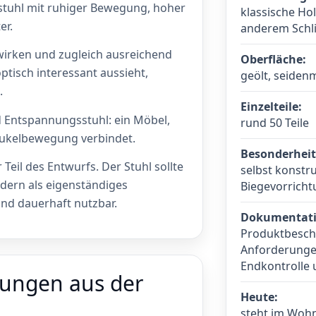
stuhl mit ruhiger Bewegung, hoher
klassische Ho
er.
anderem Schli
 wirken und zugleich ausreichend
Oberfläche:
 optisch interessant aussieht,
geölt, seidenm
.
Einzelteile:
d Entspannungsstuhl: ein Möbel,
rund 50 Teile
ukelbewegung verbindet.
Besonderheit
Teil des Entwurfs. Der Stuhl sollte
selbst konstr
ndern als eigenständiges
Biegevorrich
und dauerhaft nutzbar.
Dokumentati
Produktbesch
Anforderungen
Endkontrolle
ungen aus der
Heute:
steht im Woh