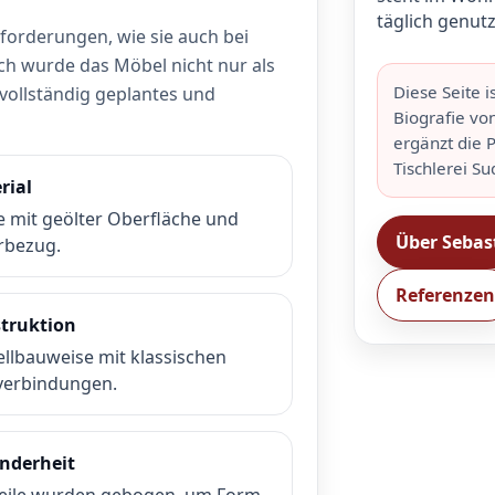
täglich genutz
orderungen, wie sie auch bei
 wurde das Möbel nicht nur als
Diese Seite i
 vollständig geplantes und
Biografie vo
ergänzt die 
Tischlerei Su
rial
e mit geölter Oberfläche und
Über Sebas
rbezug.
Referenzen
truktion
ellbauweise mit klassischen
verbindungen.
nderheit
Teile wurden gebogen, um Form,