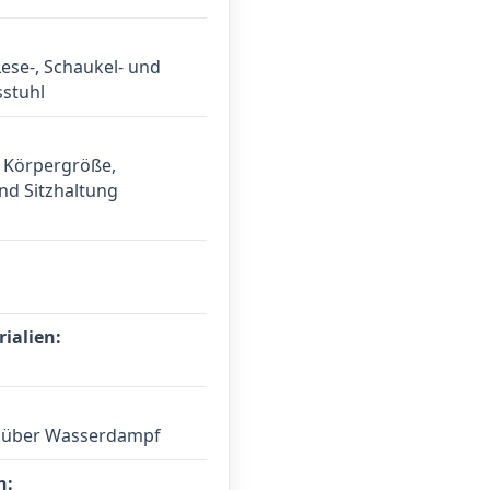
Lese-, Schaukel- und
stuhl
f Körpergröße,
nd Sitzhaltung
ialien:
 über Wasserdampf
n: