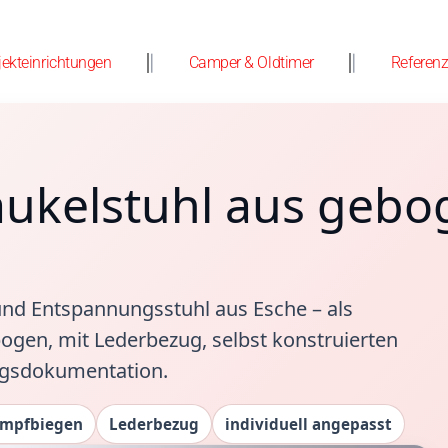
jekteinrichtungen
Camper & Oldtimer
Referen
haukelstuhl aus geb
 und Entspannungsstuhl aus Esche – als
gen, mit Lederbezug, selbst konstruierten
ngsdokumentation.
mpfbiegen
Lederbezug
individuell angepasst