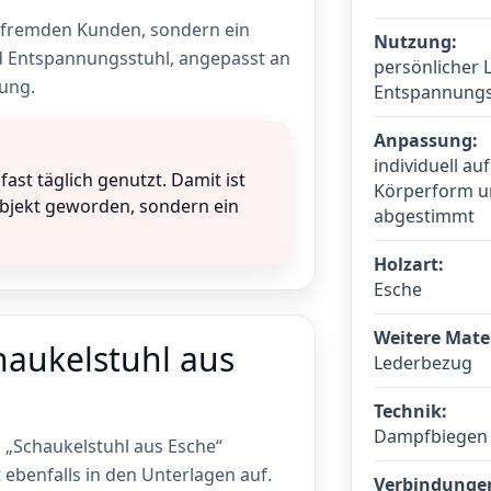
n fremden Kunden, sondern ein
Nutzung:
nd Entspannungsstuhl, angepasst an
persönlicher 
ung.
Entspannungs
Anpassung:
individuell au
st täglich genutzt. Damit ist
Körperform u
objekt geworden, sondern ein
abgestimmt
Holzart:
Esche
Weitere Mater
haukelstuhl aus
Lederbezug
Technik:
Dampfbiegen
„Schaukelstuhl aus Esche“
 ebenfalls in den Unterlagen auf.
Verbindunge