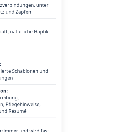
lzverbindungen, unter
tz und Zapfen
att, natürliche Haptik
:
uierte Schablonen und
tungen
on:
reibung,
, Pflegehinweise,
 und Résumé
nzimmer und wird fast