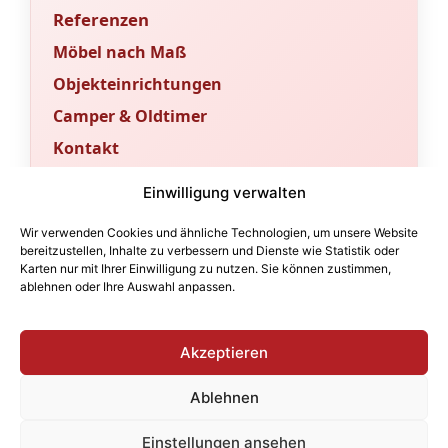
Referenzen
Möbel nach Maß
Objekteinrichtungen
Camper & Oldtimer
Kontakt
Sachverständigenbüro & Fachportal
Einwilligung verwalten
Für Gutachten und fachtechnische
Wir verwenden Cookies und ähnliche Technologien, um unsere Website
Bewertungen betreiben wir ein
bereitzustellen, Inhalte zu verbessern und Dienste wie Statistik oder
Karten nur mit Ihrer Einwilligung zu nutzen. Sie können zustimmen,
eigenständiges Sachverständigenbüro.
ablehnen oder Ihre Auswahl anpassen.
Fachbeiträge und technische Orientierung
finden Sie im angeschlossenen Portal.
Akzeptieren
sv-sudhoff.de
tischler-sv.de
Ablehnen
Impressum
Datenschutz
Einstellungen ansehen