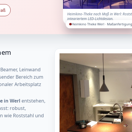
Maß
Heimkino-Theke nach Maß in Werl: Rosts
integriertem LED-Lichtdesign.
Heimkino Theke Werl · Maßanfertigun
inem
 Beamer, Leinwand
ssender Bereich zum
naler Arbeitsplatz
 in Werl
entstehen,
sst: robust,
n wie Roststahl und