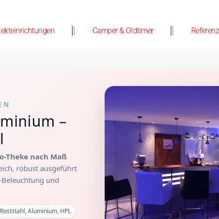
jekteinrichtungen
Camper & Oldtimer
Referen
EN
uminium –
l
o-Theke nach Maß
ich, robust ausgeführt
D-Beleuchtung und
 Roststahl, Aluminium, HPL