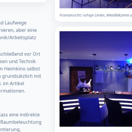
Frontansicht: ruhige Linien, Metallakzente
und Laufwege
nieren, aber eine
nik/Arbeitsplatz
chließend vor Ort
osen und Technik
im Heimkino selbst
 grundsätzlich mit
 im Artikel
ormationen.
ass eine indirekte
der Raumbeleuchtung
ntierung.