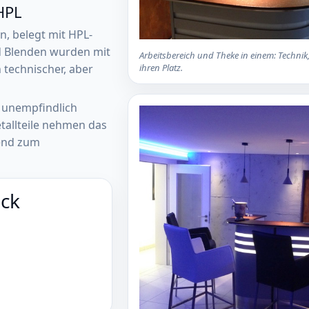
HPL
n, belegt mit HPL-
nd Blenden wurden mit
Arbeitsbereich und Theke in einem: Techni
ihren Platz.
 technischer, aber
e unempfindlich
etallteile nehmen das
end zum
ick