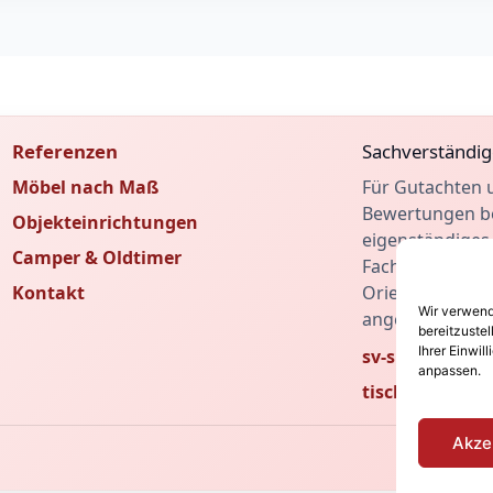
Referenzen
Sachverständig
Möbel nach Maß
Für Gutachten 
Bewertungen be
Objekteinrichtungen
eigenständiges
Camper & Oldtimer
Fachbeiträge u
Kontakt
Orientierung fi
Wir verwend
angeschlossene
bereitzustel
Ihrer Einwi
sv-sudhoff.de
anpassen.
tischler-sv.de
Akze