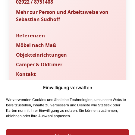
02922 / 8751408
Mehr zur Person und Arbeitsweise von
Sebastian Sudhoff
Referenzen
Möbel nach Maß
Objekteinrichtungen
Camper & Oldtimer
Kontakt
Sachverständigenbüro & Fachportal
Einwilligung verwalten
Für Gutachten und fachtechnische
Wir verwenden Cookies und ähnliche Technologien, um unsere Website
Bewertungen betreiben wir ein
bereitzustellen, Inhalte zu verbessern und Dienste wie Statistik oder
Karten nur mit Ihrer Einwilligung zu nutzen. Sie können zustimmen,
eigenständiges Sachverständigenbüro.
ablehnen oder Ihre Auswahl anpassen.
Fachbeiträge und technische Orientierung
finden Sie im angeschlossenen Portal.