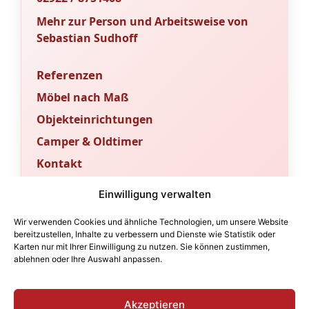
Mehr zur Person und Arbeitsweise von
Sebastian Sudhoff
Referenzen
Möbel nach Maß
Objekteinrichtungen
Camper & Oldtimer
Kontakt
Sachverständigenbüro & Fachportal
Einwilligung verwalten
Für Gutachten und fachtechnische
Wir verwenden Cookies und ähnliche Technologien, um unsere Website
Bewertungen betreiben wir ein
bereitzustellen, Inhalte zu verbessern und Dienste wie Statistik oder
Karten nur mit Ihrer Einwilligung zu nutzen. Sie können zustimmen,
eigenständiges Sachverständigenbüro.
ablehnen oder Ihre Auswahl anpassen.
Fachbeiträge und technische Orientierung
finden Sie im angeschlossenen Portal.
Akzeptieren
sv-sudhoff.de