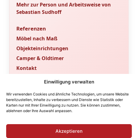
Mehr zur Person und Arbeitsweise von
Sebastian Sudhoff
Referenzen
Möbel nach Maß
Objekteinrichtungen
Camper & Oldtimer
Kontakt
Sachverständigenbüro & Fachportal
Einwilligung verwalten
Für Gutachten und fachtechnische
Wir verwenden Cookies und ähnliche Technologien, um unsere Website
Bewertungen betreiben wir ein
bereitzustellen, Inhalte zu verbessern und Dienste wie Statistik oder
Karten nur mit Ihrer Einwilligung zu nutzen. Sie können zustimmen,
eigenständiges Sachverständigenbüro.
ablehnen oder Ihre Auswahl anpassen.
Fachbeiträge und technische Orientierung
finden Sie im angeschlossenen Portal.
Akzeptieren
sv-sudhoff.de