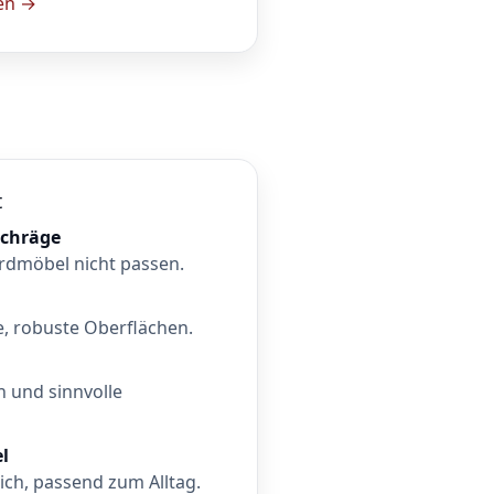
en →
t
schräge
rdmöbel nicht passen.
e, robuste Oberflächen.
 und sinnvolle
l
ch, passend zum Alltag.