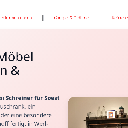
jekteinrichtungen
Camper & Oldtimer
Referen
 Möbel
en &
en
Schreiner für Soest
auschrank, ein
oder eine besondere
ff fertigt in Werl-