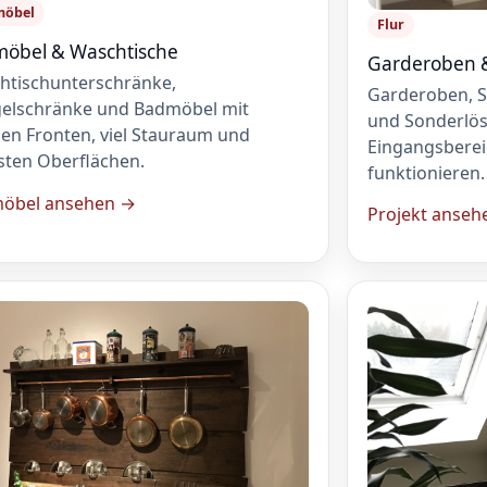
möbel
Flur
öbel & Waschtische
Garderoben 
htischunterschränke,
Garderoben, S
gelschränke und Badmöbel mit
und Sonderlö
en Fronten, viel Stauraum und
Eingangsbereic
sten Oberflächen.
funktionieren.
öbel ansehen →
Projekt anseh