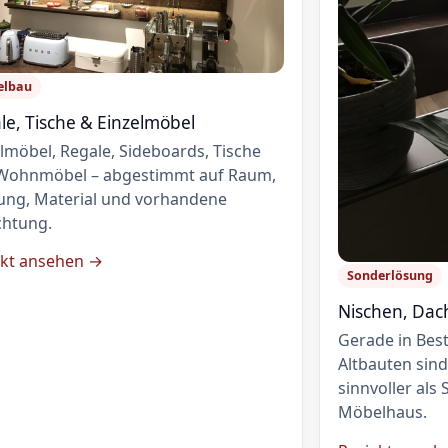
elbau
le, Tische & Einzelmöbel
lmöbel, Regale, Sideboards, Tische
Wohnmöbel – abgestimmt auf Raum,
ung, Material und vorhandene
chtung.
ekt ansehen →
Sonderlösung
Nischen, Dac
Gerade in Bes
Altbauten sind
sinnvoller al
Möbelhaus.