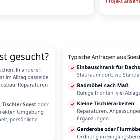
Projekt anseh
est gesucht?
Typische Anfragen aus Soes
Einbauschrank für Dach
✓
chen. In anderen
Stauraum dort, wo Standa
st im Alltag dasselbe
ausbau, Reparaturen
Badmöbel nach Maß
✓
Ruhige Fronten, viel Ablag
Kleine Tischlerarbeiten
✓
,
Tischler Soest
oder
Reparaturen, Anpassungen
 direkten Umgebung
Ergänzungen.
eit, persönliche
Garderobe oder Flurmöbe
✓
Ordnung im Eingangsberei